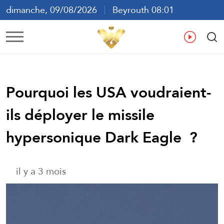
dimanche, 09/08/2026
Beyrouth 08:01
ع
En
Fr
Es
Pourquoi les USA voudraient-
ils déployer le missile
hypersonique Dark Eagle ?
il y a 3 mois