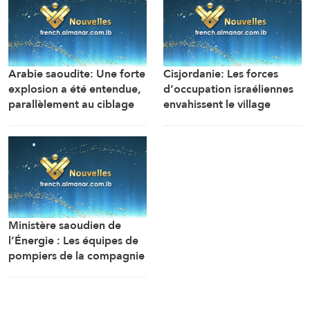
Arabie saoudite: Une forte
Cisjordanie: Les forces
explosion a été entendue,
d’occupation israéliennes
parallèlement au ciblage
envahissent le village
d’installations gazières
d’Awarta, au sud-est de
dans la zone industrielle de
Naplouse
Jubail
Ministère saoudien de
l’Énergie : Les équipes de
pompiers de la compagnie
Aramco ont éteint un
incendie qui s’est déclaré à
l’aube dans l’une des