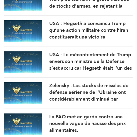
de stocks d’armes, en rejetant la
faute sur son adjoint (Washington
Post, citant deux sources)
USA : Hegseth a convaincu Trump
qu’une action militaire contre l’Iran
constituerait une victoire
relativement rapide et facile
(Washington Post, citant des
USA : Le mécontentement de Trump
responsables)
envers son ministre de la Défense
s’est accru car Hegseth était l’un des
principaux partisans d’une action
militaire contre l’Iran ( Washington
Zelensky : Les stocks de missiles de
Post, citant des responsables)
défense aérienne de l’Ukraine ont
considérablement diminué par
rapport aux prévisions de 2025.
La FAO met en garde contre une
nouvelle vague de hausse des prix
alimentaires.