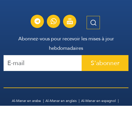
Abonnez-vous pour recevoir les mises à jour
hebdomadaires
S'abonner
Al-Manar en arabe
Al-Manar en anglais
Al-Manar en espagnol
WhatsApp
Archive
Contactez-nous
Tous droits réservés | Groupe de Communication Libanais
2026