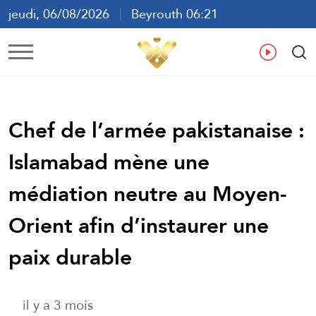
jeudi, 06/08/2026
Beyrouth 06:21
ع
En
Fr
Es
Chef de l’armée pakistanaise :
Islamabad mène une
médiation neutre au Moyen-
Orient afin d’instaurer une
paix durable
il y a 3 mois