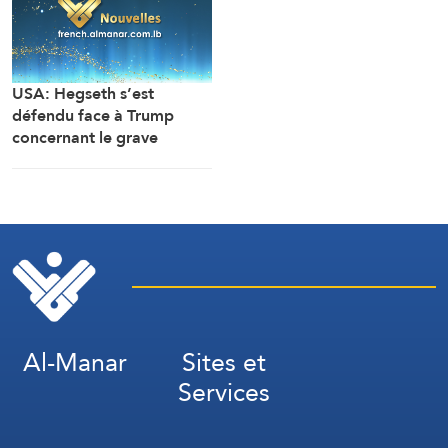
USA: Hegseth s’est
défendu face à Trump
concernant le grave
manque de stocks
d’armes, en rejetant la
faute sur son adjoint
(Washington Post, citant
deux sources)
Al-Manar
Sites et
Services