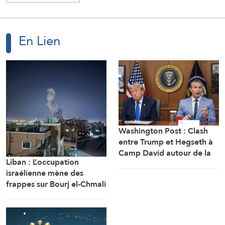
En Lien
Washington Post : Clash
entre Trump et Hegseth à
Camp David autour de la
Liban : L’occupation
crise des munitions, des
israélienne mène des
missiles et de la guerre
frappes sur Bourj el-Chmali
avec l’Iran
et Mansouri au sud du
pays