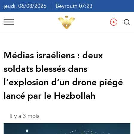
jeudi, 06/08/2026
Beyrouth 07:23
ع
En
Fr
Es
Médias israéliens : deux
soldats blessés dans
l’explosion d’un drone piégé
lancé par le Hezbollah
il y a 3 mois