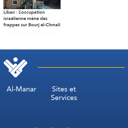
Liban : L’occupation
israélienne mène des
frappes sur Bourj el-Chmali
et Mansouri au sud du
pays
Al-Manar
Sites et
Services