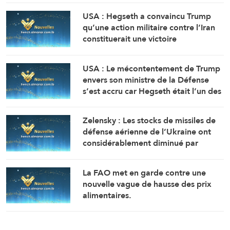
Post, citant deux sources)
USA : Hegseth a convaincu Trump
qu’une action militaire contre l’Iran
constituerait une victoire
relativement rapide et facile
(Washington Post, citant des
USA : Le mécontentement de Trump
responsables)
envers son ministre de la Défense
s’est accru car Hegseth était l’un des
principaux partisans d’une action
militaire contre l’Iran ( Washington
Zelensky : Les stocks de missiles de
Post, citant des responsables)
défense aérienne de l’Ukraine ont
considérablement diminué par
rapport aux prévisions de 2025.
La FAO met en garde contre une
nouvelle vague de hausse des prix
alimentaires.