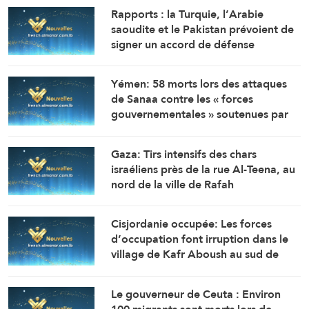
Rapports : la Turquie, l’Arabie
saoudite et le Pakistan prévoient de
signer un accord de défense
commune à Djeddah ce vendredi
Yémen: 58 morts lors des attaques
de Sanaa contre les « forces
gouvernementales » soutenues par
l’Arabie saoudite (AFP citant une
source militaire yéménite)
Gaza: Tirs intensifs des chars
israéliens près de la rue Al-Teena, au
nord de la ville de Rafah
Cisjordanie occupée: Les forces
d’occupation font irruption dans le
village de Kafr Aboush au sud de
Tulkarem et perquisitionnent
plusieurs maisons
Le gouverneur de Ceuta : Environ