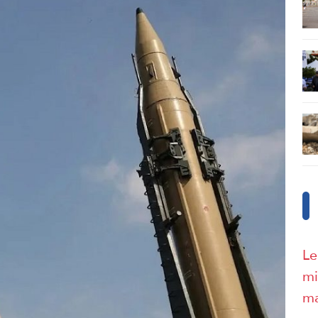
Le
mi
ma