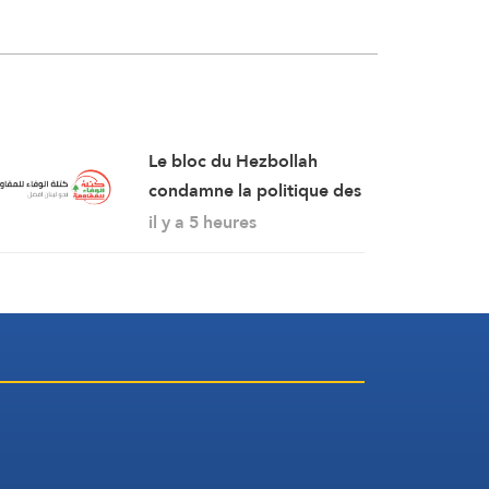
Le bloc du Hezbollah
condamne la politique des
autorités « persistant dans
il y a 5 heures
la soumission, la
capitulation et les
négociations humiliantes »