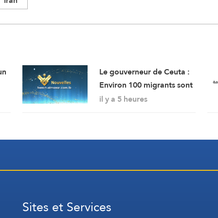
Iran
un
Le gouverneur de Ceuta :
Environ 100 migrants sont
lla
morts lors de l’afflux
il y a 5 heures
massif de migrants à
travers la frontière.
Sites et Services