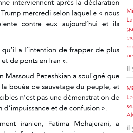
nne interviennent après la déclaration
Mi
 Trump mercredi selon laquelle « nous
La
lente contre eux aujourd’hui et ils
ga
ex
mo
u’il a l’intention de frapper de plus
pe
 et de ponts en Iran ».
il
nien Massoud Pezeshkian a souligné que
ont la bouée de sauvetage du peuple, et
Mi
cibles n’est pas une démonstration de
Le
se
on d’impuissance et de confusion ».
A
ment iranien, Fatima Mohajerani, a
il