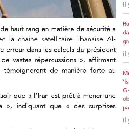
il
Ru
 de haut rang en matière de sécurité a
da
c la chaine satellitaire libanaise Al-
gr
 erreur dans les calculs du président
il
e vastes répercussions », affirmant
n témoigneront de manière forte au
Mi
‘I
Ga
soir que « l’Iran est prêt à mener une
ob
e », indiquant que « des surprises
pa
il