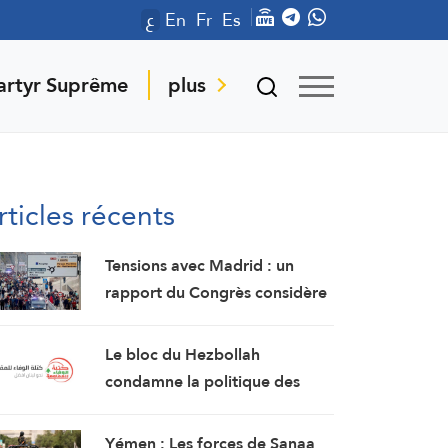
ع
En
Fr
Es
artyr Suprême
plus
rticles récents
Tensions avec Madrid : un
rapport du Congrès considère
Ceuta et Melilla comme des
territoires marocains
Le bloc du Hezbollah
condamne la politique des
autorités « persistant dans la
soumission, la capitulation et
Yémen : Les forces de Sanaa