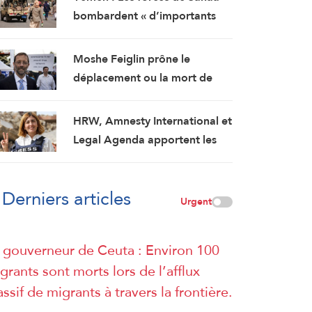
les négociations humiliantes »
bombardent « d’importants
renforcements militaires
saoudiens » qui préparaient
Moshe Feiglin prône le
une attaque contre des
déplacement ou la mort de
régions libérées
soif des habitants de Gaza
HRW, Amnesty International et
Legal Agenda apportent les
preuves de l’assassinat
prémédité par Israël de la
Derniers articles
journaliste Amal Khalil
Urgent
 gouverneur de Ceuta : Environ 100
grants sont morts lors de l’afflux
ssif de migrants à travers la frontière.