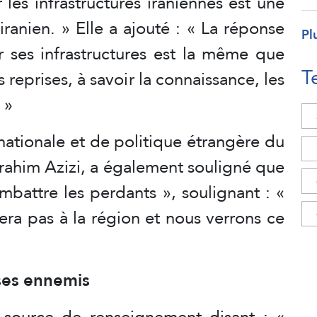
les infrastructures iraniennes est une
ranien. » Elle a ajouté : « La réponse
Pl
r ses infrastructures est la même que
T
s reprises, à savoir la connaissance, les
 »
nationale et de politique étrangère du
brahim Azizi, a également souligné que
battre les perdants », soulignant : «
tera pas à la région et nous verrons ce
 ses ennemis
 source de renseignement disant : «