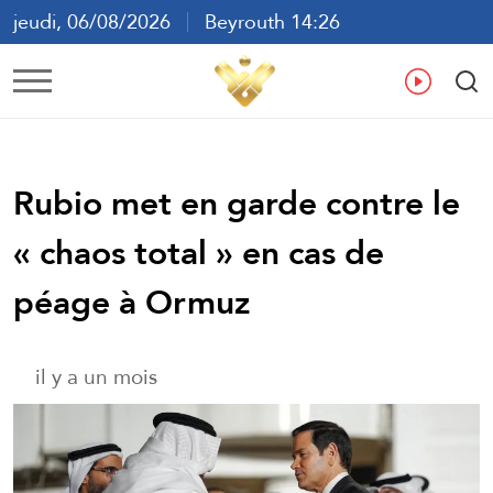
jeudi, 06/08/2026
Beyrouth 14:26
ع
En
Fr
Es
Rubio met en garde contre le
« chaos total » en cas de
péage à Ormuz
il y a un mois