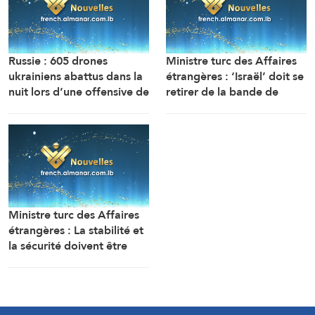
Russie : 605 drones
Ministre turc des Affaires
ukrainiens abattus dans la
étrangères : ‘Israël’ doit se
nuit lors d’une offensive de
retirer de la bande de
grande envergure au nord
Gaza, mais elle continue
de Moscou
de faire obstacle à la mise
en œuvre du plan de paix
Ministre turc des Affaires
étrangères : La stabilité et
la sécurité doivent être
garanties au Liban, où les
politiques expansionnistes
d’Israël ont entraîné la
mort et le déplacement de