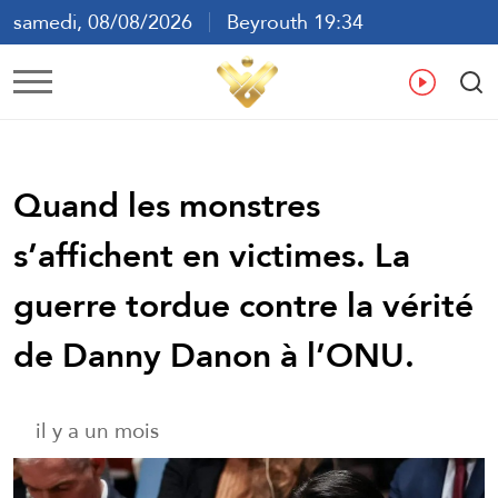
samedi, 08/08/2026
Beyrouth 19:34
ع
En
Fr
Es
Quand les monstres
s’affichent en victimes. La
guerre tordue contre la vérité
de Danny Danon à l’ONU.
il y a un mois