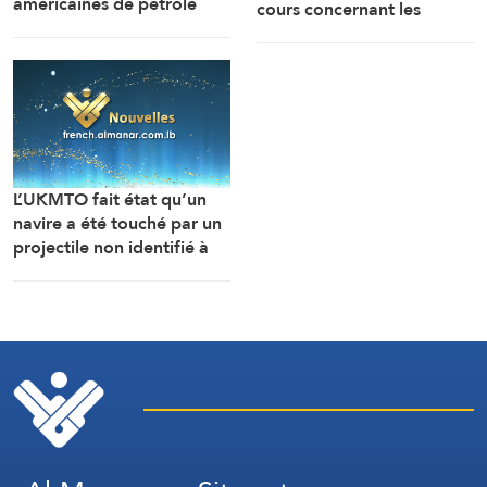
américaines de pétrole
cours concernant les
chutent à leur plus bas
modalités de navigation
niveau depuis 1983
dans le détroit d’Ormuz se
déroulent dans une
atmosphère positive et
constructive.
L’UKMTO fait état qu’un
navire a été touché par un
projectile non identifié à
18 milles nautiques à l’est
de Khasab, dans le
sultanat d’Oman.
L’incendie y a été maîtrisé.