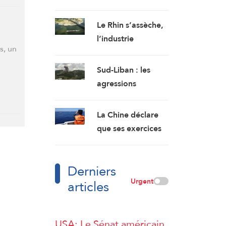
Tel-Aviv
Mecque : l’Arabie
saoudite se
Le Rhin s’assèche,
prépare à un Golfe
l’industrie
d’après-guerre
s, un
allemande en
quête de solutions
Sud-Liban : les
agressions
israéliennes se
poursuivent.
La Chine déclare
Progression à
que ses exercices
Kfarchouba
militaires en mer
de Chine
Derniers
méridionale
Urgent
articles
répondent aux
provocations des
Philippines
USA: Le Sénat américain