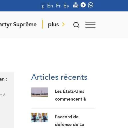
ع
En
Fr
Es
artyr Suprême
plus
Articles récents
an :
Les États-Unis
t à
commencent à
déplacer leurs
avions ravitailleurs
L’accord de
de l’aéroport de
défense de La