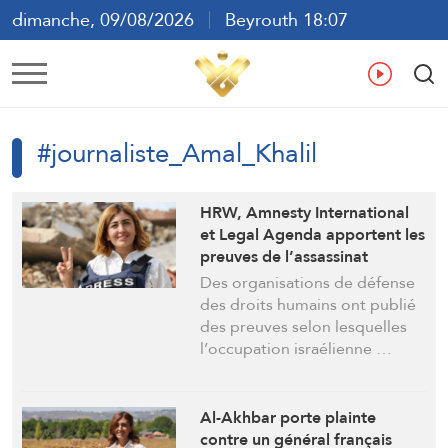
dimanche, 09/08/2026
Beyrouth 18:07
ع
En
Fr
Es
#journaliste_Amal_Khalil
HRW, Amnesty International
et Legal Agenda apportent les
preuves de l’assassinat
prémédité par Israël de la
Des organisations de défense
journaliste Amal Khalil
des droits humains ont publié
des preuves selon lesquelles
l’occupation israélienne …
Al-Akhbar porte plainte
contre un général français