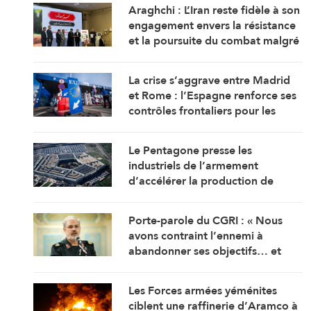
Araghchi : L’Iran reste fidèle à son
engagement envers la résistance
et la poursuite du combat malgré
toutes les pressions
La crise s’aggrave entre Madrid
et Rome : l’Espagne renforce ses
contrôles frontaliers pour les
voyageurs en provenance d’Italie
Le Pentagone presse les
industriels de l’armement
d’accélérer la production de
munitions
Porte-parole du CGRI : « Nous
avons contraint l’ennemi à
abandonner ses objectifs… et
Ormuz est une bataille
géographique »
Les Forces armées yéménites
ciblent une raffinerie d’Aramco à