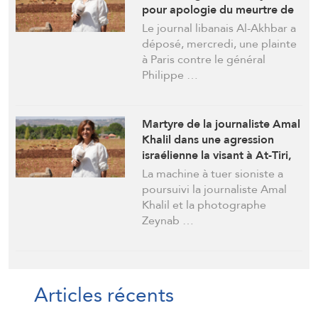
pour apologie du meurtre de
la journaliste Amal Khalil
Le journal libanais Al-Akhbar a
déposé, mercredi, une plainte
à Paris contre le général
Philippe …
Martyre de la journaliste Amal
Khalil dans une agression
israélienne la visant à At-Tiri,
au sud du Liban
La machine à tuer sioniste a
poursuivi la journaliste Amal
Khalil et la photographe
Zeynab …
Articles récents