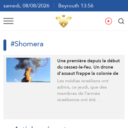
samedi, 08/08/2026
Beyrouth 13:56
ع
En
Fr
Es
#Shomera
Une première depuis le début
du cessez-le-feu. Un drone
d’assaut frappe la colonie de
Shomera. Attaque au drone
Les médias israéliens ont
contre Chtoula, des dizaines
admis, ce jeudi, que des
de soldats israéliens blessés
membres de l’armée
israélienne ont été …