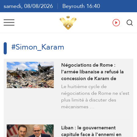
samedi, 08/08/2026
Beyrouth 16:40
ع
En
Fr
Es
#Simon_Karam
Négociations de Rome :
l’armée libanaise a refusé la
concession de Karam de
perquisitionner des maisons
Le huitième cycle de
dans tout le sud du Litani
négociations de Rome ne s’est
plus limité à discuter des
mécanismes …
Liban : le gouvernement
capitule face à l’ennemi en