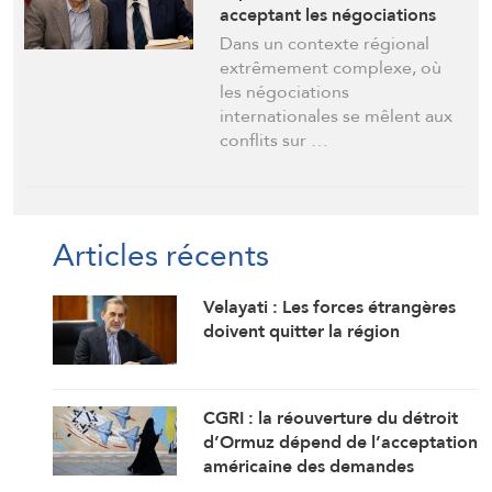
acceptant les négociations
sous le feu
Dans un contexte régional
extrêmement complexe, où
les négociations
internationales se mêlent aux
conflits sur …
Articles récents
Velayati : Les forces étrangères
doivent quitter la région
CGRI : la réouverture du détroit
d’Ormuz dépend de l’acceptation
américaine des demandes
iraniennes