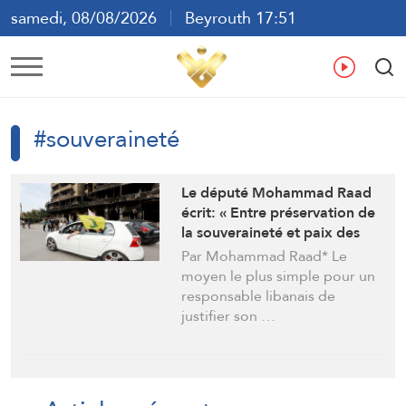
samedi, 08/08/2026
Beyrouth 17:51
ع
En
Fr
Es
#souveraineté
Le député Mohammad Raad
écrit: « Entre préservation de
la souveraineté et paix des
autres »
Par Mohammad Raad* Le
moyen le plus simple pour un
responsable libanais de
justifier son …