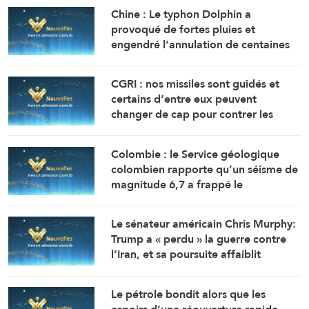
Chine : Le typhon Dolphin a
provoqué de fortes pluies et
engendré l’annulation de centaines
de vols lundi dans l’est de la Chine.
Plus d’un million de personnes ont
CGRI : nos missiles sont guidés et
été évacuées ces derniers jours.
certains d’entre eux peuvent
changer de cap pour contrer les
systèmes de défense aérienne
ennemis.
Colombie : le Service géologique
colombien rapporte qu’un séisme de
magnitude 6,7 a frappé le
département du Chocó, sur la côte
ouest du pays.
Le sénateur américain Chris Murphy:
Trump a « perdu » la guerre contre
l’Iran, et sa poursuite affaiblit
Washington
Le pétrole bondit alors que les