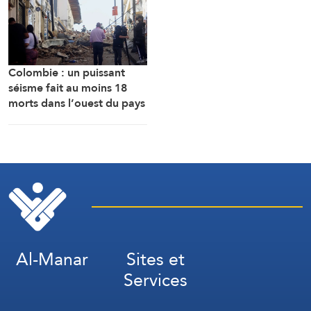
de personnes ont été
évacuées ces derniers
jours.
Colombie : un puissant
séisme fait au moins 18
morts dans l’ouest du pays
Al-Manar
Sites et
Services