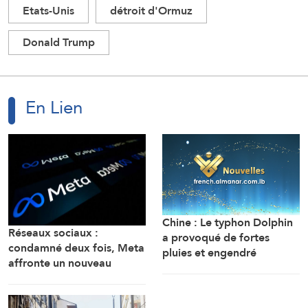
Etats-Unis
détroit d'Ormuz
Donald Trump
En Lien
Chine : Le typhon Dolphin
Réseaux sociaux :
a provoqué de fortes
condamné deux fois, Meta
pluies et engendré
affronte un nouveau
l’annulation de centaines
procès périlleux en
de vols lundi dans l’est de
Californie
la Chine. Plus d’un million