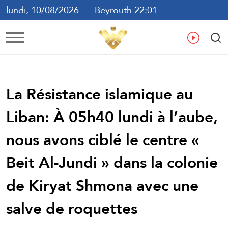
lundi, 10/08/2026
Beyrouth 22:01
ع
En
Fr
Es
La Résistance islamique au
Liban: À 05h40 lundi à l’aube,
nous avons ciblé le centre «
Beit Al-Jundi » dans la colonie
de Kiryat Shmona avec une
salve de roquettes