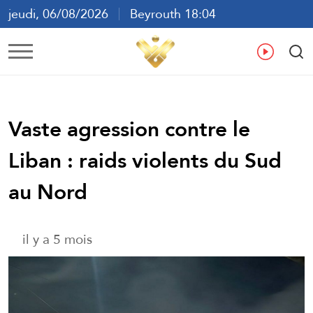
jeudi, 06/08/2026
Beyrouth 18:04
ع
En
Fr
Es
Vaste agression contre le
Liban : raids violents du Sud
au Nord
il y a 5 mois