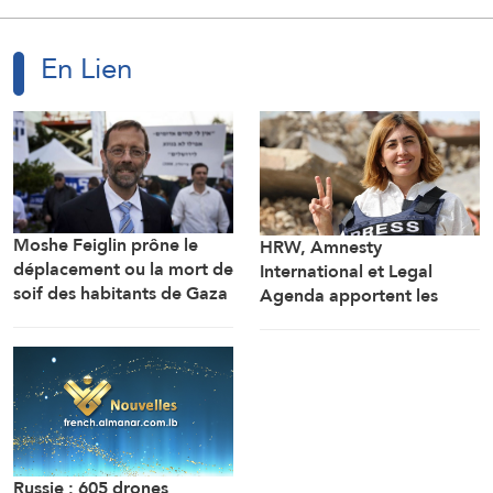
En Lien
Moshe Feiglin prône le
HRW, Amnesty
déplacement ou la mort de
International et Legal
soif des habitants de Gaza
Agenda apportent les
preuves de l’assassinat
prémédité par Israël de la
journaliste Amal Khalil
Russie : 605 drones