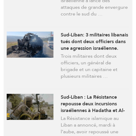
israélienne a lancé des
attaques de grande envergure
contre le sud du …
Sud-Liban: 3 militaires libanais
tués dont deux officiers dans
une agression israélienne.
Hezbollah réagit
Trois militaires dont deux
officiers, un général de
brigade et un capitaine et
plusieurs militaires …
Sud-Liban : La Résistance
repousse deux incursions
israéliennes à Hadatha et Al-
Bayyadah
La Résistance islamique au
Liban a annoncé, mardi à
l’aube, avoir repoussé une