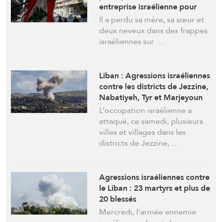
entreprise israélienne pour
crimes de guerre et crimes
Il a perdu sa mère, sa sœur et
contre l’humanité
deux neveux dans des frappes
israéliennes sur …
Liban : Agressions israéliennes
contre les districts de Jezzine,
Nabatiyeh, Tyr et Marjeyoun
L’occupation israélienne a
attaqué, ce samedi, plusieurs
villes et villages dans les
districts de Jezzine, …
Agressions israéliennes contre
le Liban : 23 martyrs et plus de
20 blessés
Mercredi, l’armée ennemie