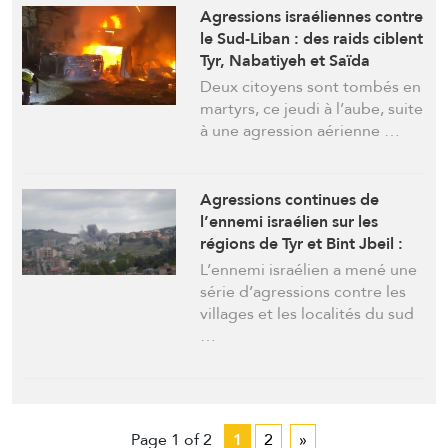
Agressions israéliennes contre
le Sud-Liban : des raids ciblent
Tyr, Nabatiyeh et Saïda
Deux citoyens sont tombés en
martyrs, ce jeudi à l’aube, suite
à une agression aérienne …
Agressions continues de
l’ennemi israélien sur les
régions de Tyr et Bint Jbeil :
Des civils et des secouristes
L’ennemi israélien a mené une
tombent en martyrs
série d’agressions contre les
villages et les localités du sud
…
Page 1 of 2
1
2
»