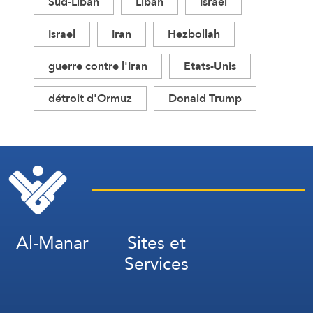
Sud-Liban
Liban
Israël
Israel
Iran
Hezbollah
guerre contre l'Iran
Etats-Unis
détroit d'Ormuz
Donald Trump
Al-Manar
Sites et
Services