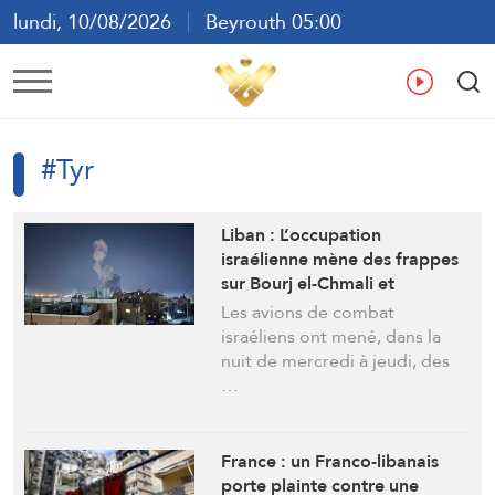
lundi, 10/08/2026
Beyrouth 05:00
ع
En
Fr
Es
#Tyr
Liban : L’occupation
israélienne mène des frappes
sur Bourj el-Chmali et
Mansouri au sud du pays
Les avions de combat
israéliens ont mené, dans la
nuit de mercredi à jeudi, des
…
France : un Franco-libanais
porte plainte contre une