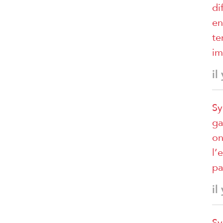
di
en
te
im
il
Sy
ga
on
l’
pa
il
Sy