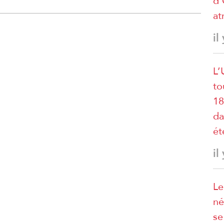
d’
at
il
L’
to
18
da
ét
il
Le
né
se