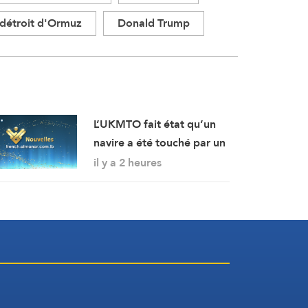
détroit d'Ormuz
Donald Trump
L’UKMTO fait état qu’un
navire a été touché par un
projectile non identifié à
il y a 2 heures
18 milles nautiques à l’est
de Khasab, dans le
sultanat d’Oman.
L’incendie y a été maîtrisé.