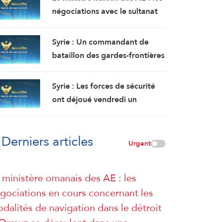
dans le sultanat d’Oman.
négociations avec le sultanat
L’incendie y a été maîtrisé.
d’Oman se poursuivent.
Compte tenu des difficultés
Syrie : Un commandant de
techniques, des travaux sont
bataillon des gardes-frontières
en cours pour définir une voie
tué et deux soldats ont été
maritime temporaire. Un
blessés dans une embuscade à
Syrie : Les forces de sécurité
accord définitif est imminent.
l’est de Deir Ezzor au nord-
ont déjoué vendredi un
ouest du pays.
attentat à la bombe perpétré
par l’EI dans la région de
Derniers articles
Sayyeda Zeinab dans la
Urgent
campagne de Damas.
 ministère omanais des AE : les
gociations en cours concernant les
dalités de navigation dans le détroit