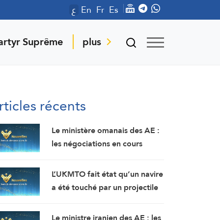
ع
En
Fr
Es
artyr Suprême
plus
rticles récents
Le ministère omanais des AE :
les négociations en cours
concernant les modalités de
navigation dans le détroit
L’UKMTO fait état qu’un navire
d’Ormuz se déroulent dans
a été touché par un projectile
une atmosphère positive et
non identifié à 18 milles
constructive.
nautiques à l’est de Khasab,
Le ministre iranien des AE : les