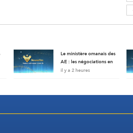
s
Le ministère omanais des
AE : les négociations en
cours concernant les
il y a 2 heures
modalités de navigation
dans le détroit d’Ormuz se
déroulent dans une
atmosphère positive et
constructive.