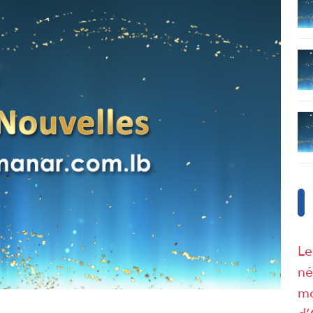
Le
né
mo