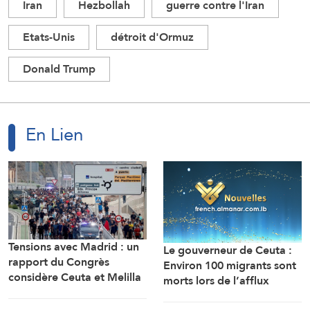
Iran
Hezbollah
guerre contre l'Iran
Etats-Unis
détroit d'Ormuz
Donald Trump
En Lien
Tensions avec Madrid : un
Le gouverneur de Ceuta :
rapport du Congrès
Environ 100 migrants sont
considère Ceuta et Melilla
morts lors de l’afflux
comme des territoires
massif de migrants à
marocains