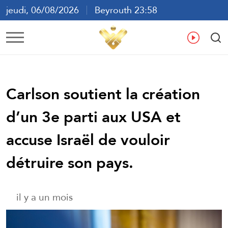
jeudi, 06/08/2026
Beyrouth 23:58
ع
En
Fr
Es
Carlson soutient la création
d’un 3e parti aux USA et
accuse Israël de vouloir
détruire son pays.
il y a un mois