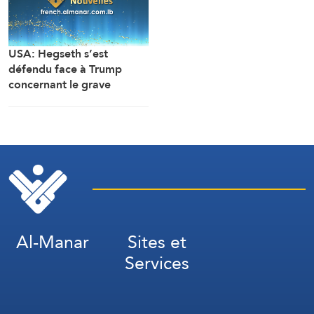
USA: Hegseth s’est
défendu face à Trump
concernant le grave
manque de stocks
d’armes, en rejetant la
faute sur son adjoint
(Washington Post, citant
deux sources)
Al-Manar
Sites et
Services