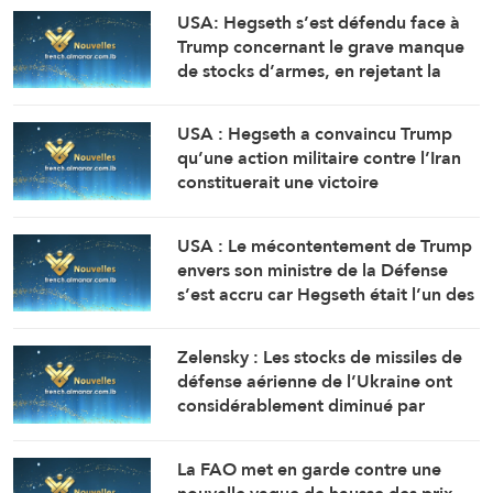
USA: Hegseth s’est défendu face à
Trump concernant le grave manque
de stocks d’armes, en rejetant la
faute sur son adjoint (Washington
Post, citant deux sources)
USA : Hegseth a convaincu Trump
qu’une action militaire contre l’Iran
constituerait une victoire
relativement rapide et facile
(Washington Post, citant des
USA : Le mécontentement de Trump
responsables)
envers son ministre de la Défense
s’est accru car Hegseth était l’un des
principaux partisans d’une action
militaire contre l’Iran ( Washington
Zelensky : Les stocks de missiles de
Post, citant des responsables)
défense aérienne de l’Ukraine ont
considérablement diminué par
rapport aux prévisions de 2025.
La FAO met en garde contre une