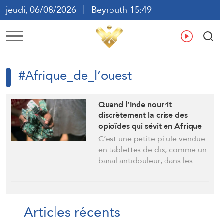
jeudi, 06/08/2026
Beyrouth 15:49
ع
En
Fr
Es
#Afrique_de_l’ouest
Quand l’Inde nourrit
discrètement la crise des
opioïdes qui sévit en Afrique
de l’Ouest
C’est une petite pilule vendue
en tablettes de dix, comme un
banal antidouleur, dans les …
Articles récents