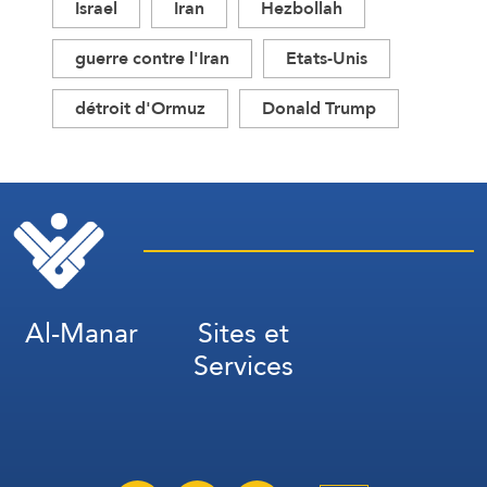
Israel
Iran
Hezbollah
guerre contre l'Iran
Etats-Unis
détroit d'Ormuz
Donald Trump
Al-Manar
Sites et
Services