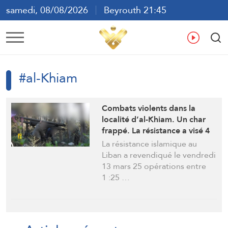
samedi, 08/08/2026
Beyrouth 21:45
ع
En
Fr
Es
#al-Khiam
Combats violents dans la
localité d’al-Khiam. Un char
frappé. La résistance a visé 4
bases israéliennes aux drones
La résistance islamique au
d’attaque
Liban a revendiqué le vendredi
13 mars 25 opérations entre
1 :25 …