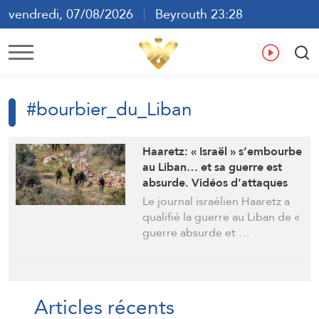
vendredi, 07/08/2026
Beyrouth 23:28
ع
En
Fr
Es
#bourbier_du_Liban
Haaretz: « Israël » s’embourbe
au Liban… et sa guerre est
absurde. Vidéos d’attaques
aux drones Ababil
Le journal israélien Haaretz a
qualifié la guerre au Liban de «
guerre absurde et …
Articles récents