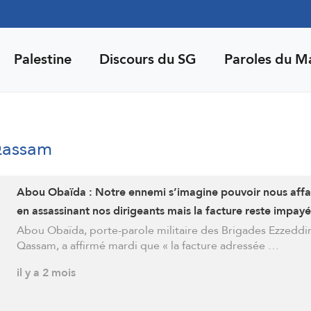
Palestine
Discours du SG
Paroles du M
Qassam
Abou Obaïda : Notre ennemi s’imagine pouvoir nous affai
en assassinant nos dirigeants mais la facture reste impay
jusqu’à ce qu’elle soit réglée
Abou Obaïda, porte-parole militaire des Brigades Ezzeddin
Qassam, a affirmé mardi que « la facture adressée …
il y a 2 mois