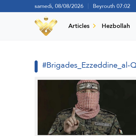
samedi, 08/08/2026
Beyrouth 07:02
Articles
Hezbollah
#Brigades_Ezzeddine_al-