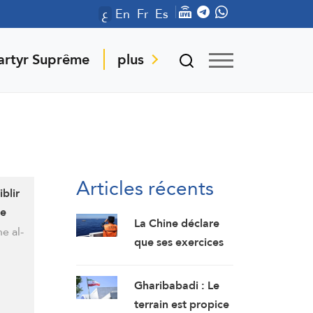
ع
En
Fr
Es
artyr Suprême
plus
Articles récents
blir
ée
La Chine déclare
e al-
que ses exercices
militaires en mer
de Chine
Gharibabadi : Le
méridionale
terrain est propice