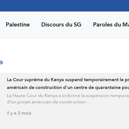
Palestine
Discours du SG
Paroles du M
a
La Cour suprême du Kenya suspend temporairement le pr
américain de construction d’un centre de quarantaine pou
personnes exposées au virus Ebola
La Haute Cour du Kenya a ordonné la suspension tempora
d’un projet américain de construction …
il y a 2 mois