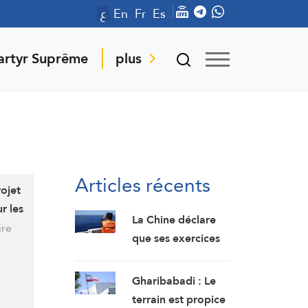
ع
En
Fr
Es
artyr Suprême
plus
Articles récents
ojet
r les
La Chine déclare
ire
que ses exercices
militaires en mer
de Chine
Gharibabadi : Le
méridionale
terrain est propice