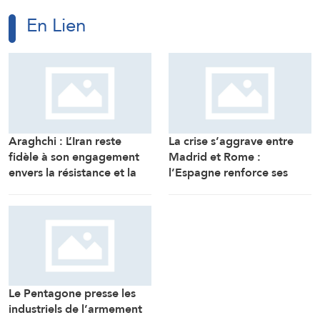
En Lien
La crise s’aggrave entre
Madrid et Rome :
Araghchi : L’Iran reste
l’Espagne renforce ses
fidèle à son engagement
contrôles frontaliers pour
envers la résistance et la
les voyageurs en
poursuite du combat
provenance d’Italie
malgré toutes les pressions
Le Pentagone presse les