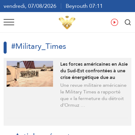
vendredi, 07/08/2026
Beyrouth 07:11
ع
En
Fr
Es
#Military_Times
Les forces américaines en Asie
du Sud-Est confrontées à une
crise énergétique due au
détroit d’Ormuz
Une revue militaire américaine
le Military Times a rapporté
que « la fermeture du détroit
d’Ormuz …