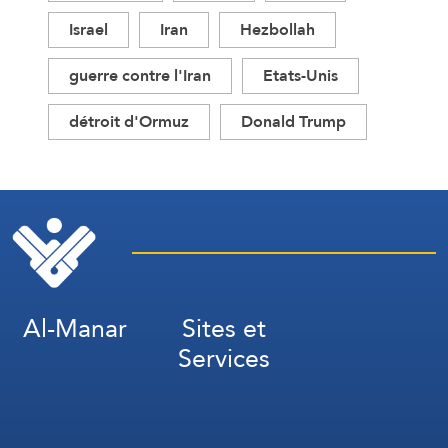
Israel
Iran
Hezbollah
guerre contre l'Iran
Etats-Unis
détroit d'Ormuz
Donald Trump
Al-Manar
Sites et
Services