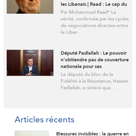
les Libanais | Raad : Le cap du
pouvoir menace le pays de
Par Mohammad Raad* La
catastrophes
vérité, confirmée par les cycles
de négociations directes entre
le Liban …
Député Fadlallah : Le pouvoir
n’obtiendra pas de couverture
nationale pour ses
négociations directes avec
Le député du bloc de la
l’ennemi
Fidélité à la Résistance, Hassan
Fadlallah, a réitéré que …
Articles récents
Blessures invisibles : la guerre en