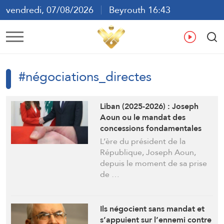
vendredi, 07/08/2026
Beyrouth 16:43
ع
En
Fr
Es
#négociations_directes
Liban (2025-2026) : Joseph
Aoun ou le mandat des
concessions fondamentales
L’ère du président de la
République, Joseph Aoun,
depuis le moment de sa prise
de …
Ils négocient sans mandat et
s’appuient sur l’ennemi contre