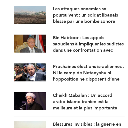
Les attaques ennemies se
poursuivent : un soldat libanais
blessé par une bombe sonore
Bin Habtoor : Les appels
saoudiens à impliquer les sudistes
dans une confrontation avec
Sanaa visent à maintenir le
Yémen sous leur joug
Prochaines élections israéliennes :
Ni le camp de Netanyahu ni
l’opposition ne disposent d’une
majorité suffisante pour former
un gouvernement
Cheikh Qabalan : Un accord
arabo-islamo-iranien est la
meilleure et la plus importante
garantie pour la région
Blessures invisibles : la guerre en