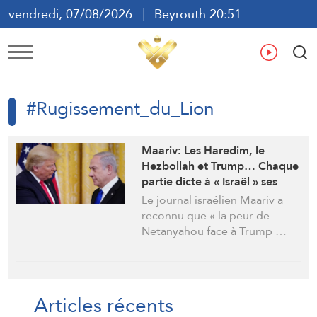
vendredi, 07/08/2026
Beyrouth 20:51
ع
En
Fr
Es
#Rugissement_du_Lion
Maariv: Les Haredim, le
Hezbollah et Trump… Chaque
partie dicte à « Israël » ses
propres équations
Le journal israélien Maariv a
reconnu que « la peur de
Netanyahou face à Trump …
Articles récents