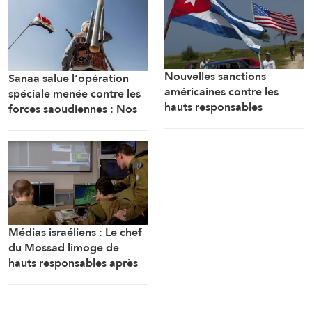
Nouvelles sanctions
Sanaa salue l’opération
américaines contre les
spéciale menée contre les
hauts responsables
forces saoudiennes : Nos
militaires cubains
forces armées sont prêtes
Médias israéliens : Le chef
du Mossad limoge de
hauts responsables après
l’échec d’un plan visant « à
renverser le régime
iranien »