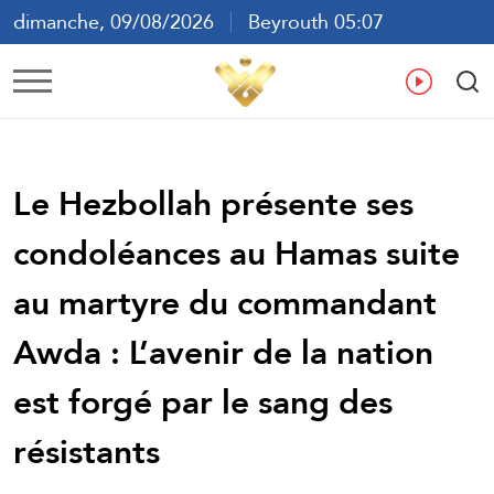
dimanche, 09/08/2026
Beyrouth 05:07
ع
En
Fr
Es
Le Hezbollah présente ses
condoléances au Hamas suite
au martyre du commandant
Awda : L’avenir de la nation
est forgé par le sang des
résistants