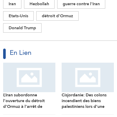
Iran
Hezbollah
guerre contre l'Iran
Etats-Unis
détroit d'Ormuz
Donald Trump
En Lien
L’Iran subordonne
Cisjordanie: Des colons
l’ouverture du détroit
incendient des biens
d’Ormuz à l’arrêt de
palestiniens lors d’une
l’agression contre le Liban,
attaque contre la zone de