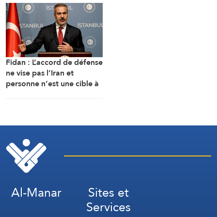
le Yémen et l’Irak
Wad al-Rakhim, à Masafer
Yatta, au sud d’AlKhalil
(Hébron)
Fidan : L’accord de défense
ne vise pas l’Iran et
personne n’est une cible à
moins d’attaquer des États
membres
Al-Manar
Sites et
Services