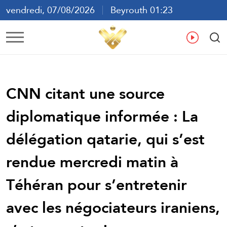
vendredi, 07/08/2026
Beyrouth 01:23
ع
En
Fr
Es
CNN citant une source
diplomatique informée : La
délégation qatarie, qui s’est
rendue mercredi matin à
Téhéran pour s’entretenir
avec les négociateurs iraniens,