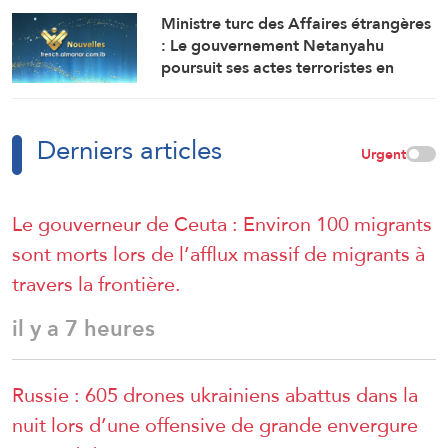
ont entraîné la mort et le
Ministre turc des Affaires étrangères
déplacement de milliers de
: Le gouvernement Netanyahu
personnes
poursuit ses actes terroristes en
Cisjordanie et à AlQods
Derniers articles
Urgent
Le gouverneur de Ceuta : Environ 100 migrants
sont morts lors de l’afflux massif de migrants à
travers la frontière.
il y a 7 heures
Russie : 605 drones ukrainiens abattus dans la
nuit lors d’une offensive de grande envergure