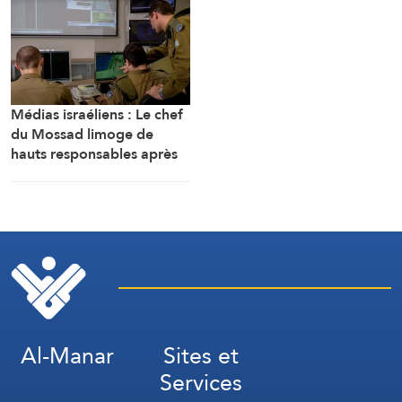
Médias israéliens : Le chef
du Mossad limoge de
hauts responsables après
l’échec d’un plan visant « à
renverser le régime
iranien »
Al-Manar
Sites et
Services