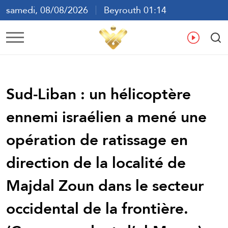
samedi, 08/08/2026
Beyrouth 01:14
ع
En
Fr
Es
Sud-Liban : un hélicoptère
ennemi israélien a mené une
opération de ratissage en
direction de la localité de
Majdal Zoun dans le secteur
occidental de la frontière.