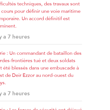
fficultés techniques, des travaux sont
 cours pour définir une voie maritime
mporaire. Un accord définitif est
minent.
 y a 7 heures
rie : Un commandant de bataillon des
rdes-frontières tué et deux soldats
t été blessés dans une embuscade à
est de Deir Ezzor au nord-ouest du
ys.
 y a 7 heures
rie : Les forces de sécurité ont déjoué