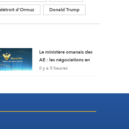
détroit d'Ormuz
Donald Trump
Le ministère omanais des
AE : les négociations en
cours concernant les
il y a 5 heures
modalités de navigation
dans le détroit d’Ormuz se
déroulent dans une
atmosphère positive et
constructive.