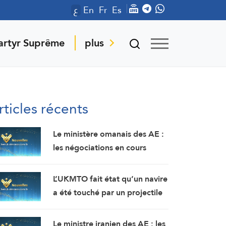
ع
En
Fr
Es
artyr Suprême
plus
rticles récents
Le ministère omanais des AE :
les négociations en cours
concernant les modalités de
navigation dans le détroit
L’UKMTO fait état qu’un navire
d’Ormuz se déroulent dans
a été touché par un projectile
une atmosphère positive et
non identifié à 18 milles
constructive.
nautiques à l’est de Khasab,
Le ministre iranien des AE : les