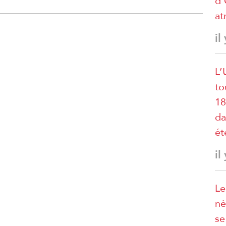
d’
at
il
L’
to
18
da
ét
il
Le
né
se