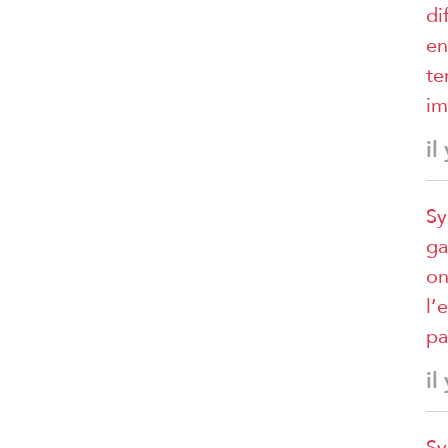
di
en
te
im
il
Sy
ga
on
l’
pa
il
Sy