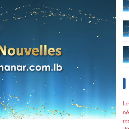
Le
né
mo