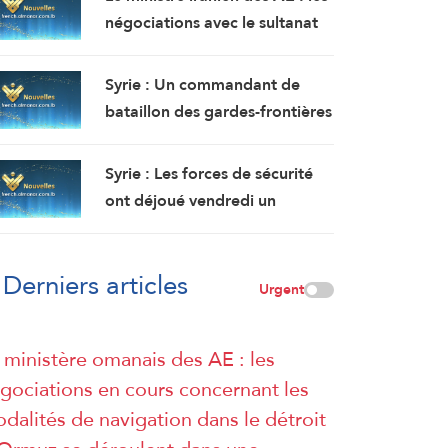
dans le sultanat d’Oman.
négociations avec le sultanat
L’incendie y a été maîtrisé.
d’Oman se poursuivent.
Compte tenu des difficultés
Syrie : Un commandant de
techniques, des travaux sont
bataillon des gardes-frontières
en cours pour définir une voie
tué et deux soldats ont été
maritime temporaire. Un
blessés dans une embuscade à
Syrie : Les forces de sécurité
accord définitif est imminent.
l’est de Deir Ezzor au nord-
ont déjoué vendredi un
ouest du pays.
attentat à la bombe perpétré
par l’EI dans la région de
Derniers articles
Sayyeda Zeinab dans la
Urgent
campagne de Damas.
 ministère omanais des AE : les
gociations en cours concernant les
dalités de navigation dans le détroit