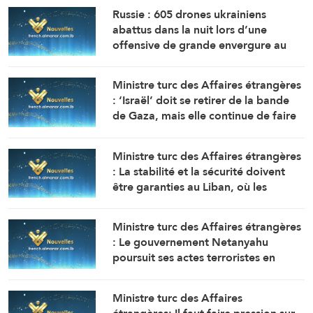
Russie : 605 drones ukrainiens
abattus dans la nuit lors d’une
offensive de grande envergure au
nord de Moscou
Ministre turc des Affaires étrangères
: ‘Israël’ doit se retirer de la bande
de Gaza, mais elle continue de faire
obstacle à la mise en œuvre du plan
de paix
Ministre turc des Affaires étrangères
: La stabilité et la sécurité doivent
être garanties au Liban, où les
politiques expansionnistes d’Israël
ont entraîné la mort et le
Ministre turc des Affaires étrangères
déplacement de milliers de
: Le gouvernement Netanyahu
personnes
poursuit ses actes terroristes en
Cisjordanie et à AlQods
Ministre turc des Affaires