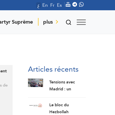
ع
En
Fr
Es
artyr Suprême
plus
Articles récents
ment
Tensions avec
is de
Madrid : un
rapport du
Congrès considère
Le bloc du
Ceuta et Melilla
Hezbollah