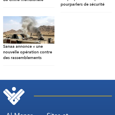
pourparlers de sécurité
répondent aux
entre les États du Golfe
provocations des
Philippines
Sanaa annonce « une
nouvelle opération contre
des rassemblements
militaires saoudiens à
Marib »