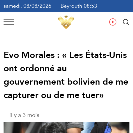
samedi, 08/08/2026
Beyrouth 08:53
ع
En
Fr
Es
Evo Morales : « Les États-Unis
ont ordonné au
gouvernement bolivien de me
capturer ou de me tuer»
il y a 3 mois