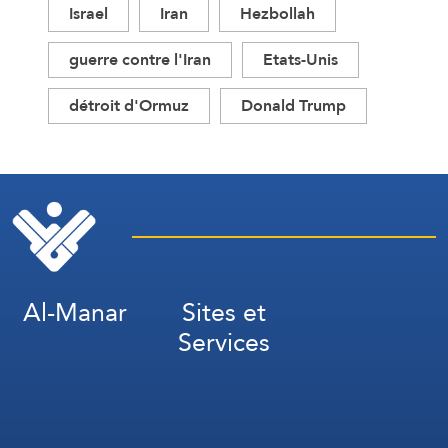
Israel
Iran
Hezbollah
guerre contre l'Iran
Etats-Unis
détroit d'Ormuz
Donald Trump
Al-Manar
Sites et
Services