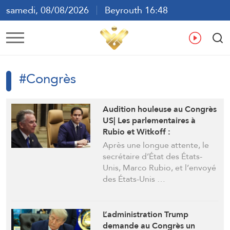
samedi, 08/08/2026
Beyrouth 16:48
ع
En
Fr
Es
#Congrès
Audition houleuse au Congrès
US| Les parlementaires à
Rubio et Witkoff :
Reconnaissez les « gains » de
Après une longue attente, le
l’Iran !
secrétaire d’État des États-
Unis, Marco Rubio, et l’envoyé
des États-Unis …
L’administration Trump
demande au Congrès un