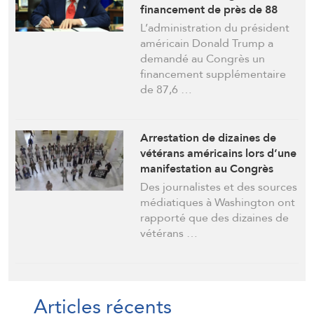
financement de près de 88
milliards de dollars,
L’administration du président
principalement pour couvrir
américain Donald Trump a
les dépenses liées à la guerre
demandé au Congrès un
contre l’Iran
financement supplémentaire
de 87,6 …
Arrestation de dizaines de
vétérans américains lors d’une
manifestation au Congrès
contre la guerre en Iran
Des journalistes et des sources
médiatiques à Washington ont
rapporté que des dizaines de
vétérans …
Articles récents