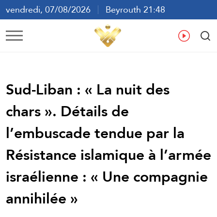
vendredi, 07/08/2026
Beyrouth 21:48
ع
En
Fr
Es
Sud-Liban : « La nuit des
chars ». Détails de
l’embuscade tendue par la
Résistance islamique à l’armée
israélienne : « Une compagnie
annihilée »