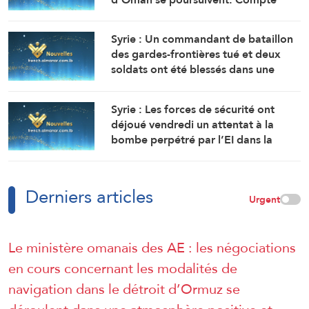
tenu des difficultés techniques, des
travaux sont en cours pour définir
Syrie : Un commandant de bataillon
une voie maritime temporaire. Un
des gardes-frontières tué et deux
accord définitif est imminent.
soldats ont été blessés dans une
embuscade à l’est de Deir Ezzor au
nord-ouest du pays.
Syrie : Les forces de sécurité ont
déjoué vendredi un attentat à la
bombe perpétré par l’EI dans la
région de Sayyeda Zeinab dans la
campagne de Damas.
Derniers articles
Urgent
Le ministère omanais des AE : les négociations
en cours concernant les modalités de
navigation dans le détroit d’Ormuz se