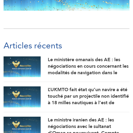
Articles récents
Le ministère omanais des AE : les
négociations en cours concernant les
modalités de navigation dans le
détroit d’Ormuz se déroulent dans
une atmosphère positive et
L’UKMTO fait état qu’un navire a été
constructive.
touché par un projectile non identifié
à 18 milles nautiques à l’est de
Khasab, dans le sultanat d’Oman.
L’incendie y a été maîtrisé.
Le ministre iranien des AE : les
négociations avec le sultanat
d’Oman se poursuivent. Compte