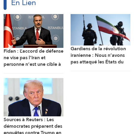
En Lien
Gardiens de la révolution
Fidan : L’accord de défense
iranienne : Nous n’avons
ne vise pas l’Iran et
pas attaqué les États du
personne n’est une cible à
Golfe, nous avons ciblé les
moins d’attaquer des États
bases d’où provenaient les
membres
attaques
Sources à Reuters : Les
démocrates préparent des
enquêtes contre Trump en