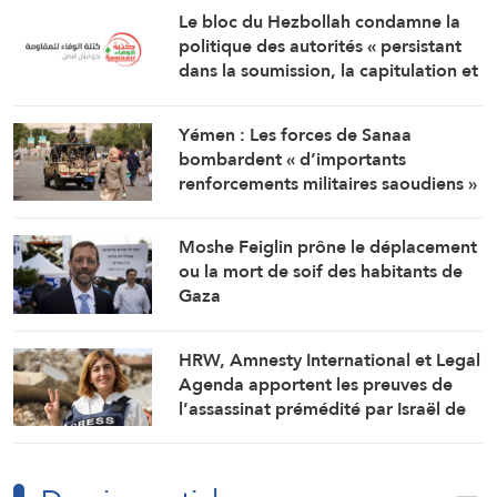
Le bloc du Hezbollah condamne la
politique des autorités « persistant
dans la soumission, la capitulation et
les négociations humiliantes »
Yémen : Les forces de Sanaa
bombardent « d’importants
renforcements militaires saoudiens »
qui préparaient une attaque contre
des régions libérées
Moshe Feiglin prône le déplacement
ou la mort de soif des habitants de
Gaza
HRW, Amnesty International et Legal
Agenda apportent les preuves de
l’assassinat prémédité par Israël de
la journaliste Amal Khalil