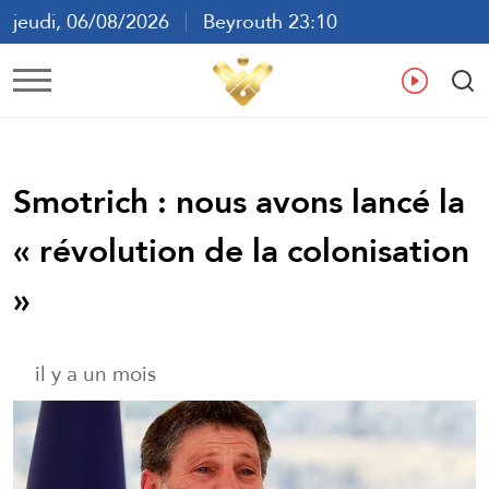
jeudi, 06/08/2026
Beyrouth 23:10
ع
En
Fr
Es
Smotrich : nous avons lancé la
« révolution de la colonisation
»
il y a un mois