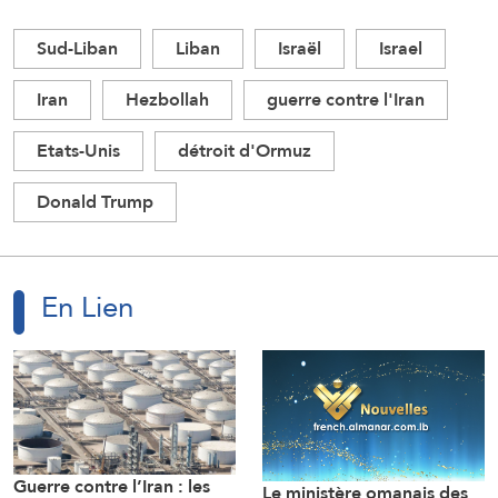
Sud-Liban
Liban
Israël
Israel
Iran
Hezbollah
guerre contre l'Iran
Etats-Unis
détroit d'Ormuz
Donald Trump
En Lien
Guerre contre l’Iran : les
Le ministère omanais des