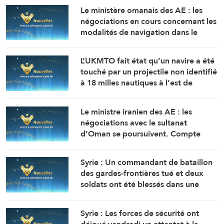
Le ministère omanais des AE : les
négociations en cours concernant les
modalités de navigation dans le
détroit d’Ormuz se déroulent dans
une atmosphère positive et
L’UKMTO fait état qu’un navire a été
constructive.
touché par un projectile non identifié
à 18 milles nautiques à l’est de
Khasab, dans le sultanat d’Oman.
L’incendie y a été maîtrisé.
Le ministre iranien des AE : les
négociations avec le sultanat
d’Oman se poursuivent. Compte
tenu des difficultés techniques, des
travaux sont en cours pour définir
Syrie : Un commandant de bataillon
une voie maritime temporaire. Un
des gardes-frontières tué et deux
accord définitif est imminent.
soldats ont été blessés dans une
embuscade à l’est de Deir Ezzor au
nord-ouest du pays.
Syrie : Les forces de sécurité ont