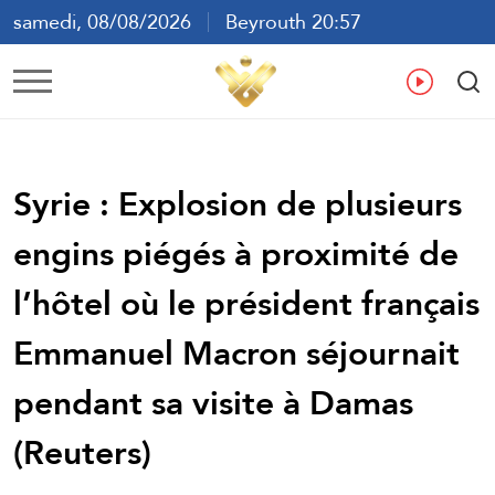
samedi, 08/08/2026
Beyrouth 20:57
ع
En
Fr
Es
Syrie : Explosion de plusieurs
engins piégés à proximité de
l’hôtel où le président français
Emmanuel Macron séjournait
pendant sa visite à Damas
(Reuters)