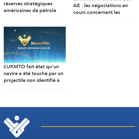
réserves stratégiques
AE : les négociations en
américaines de pétrole
cours concernant les
chutent à leur plus bas
modalités de navigation
niveau depuis 1983
dans le détroit d’Ormuz se
déroulent dans une
atmosphère positive et
constructive.
L’UKMTO fait état qu’un
navire a été touché par un
projectile non identifié à
18 milles nautiques à l’est
de Khasab, dans le
sultanat d’Oman.
L’incendie y a été maîtrisé.