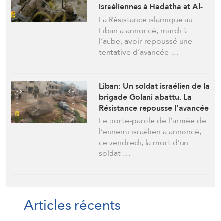
israéliennes à Hadatha et Al-
Bayyadah
La Résistance islamique au
Liban a annoncé, mardi à
l’aube, avoir repoussé une
tentative d’avancée …
Liban: Un soldat israélien de la
brigade Golani abattu. La
Résistance repousse l’avancée
de l’ennemi israélien et lui
Le porte-parole de l’armée de
inflige des pertes à Taybeh et
l’ennemi israélien a annoncé,
Rchaf
ce vendredi, la mort d’un
soldat …
Articles récents