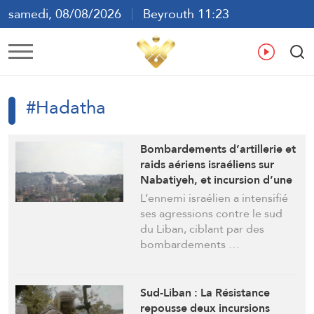
samedi, 08/08/2026
Beyrouth 11:23
ع
En
Fr
Es
#Hadatha
Bombardements d’artillerie et
raids aériens israéliens sur
Nabatiyeh, et incursion d’une
force ennemie à Hadatha
L’ennemi israélien a intensifié
ses agressions contre le sud
du Liban, ciblant par des
bombardements …
Sud-Liban : La Résistance
repousse deux incursions