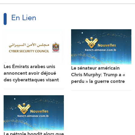
En Lien
Les Émirats arabes unis
Le sénateur américain
annoncent avoir déjoué
Chris Murphy: Trump a «
des cyberattaques visant
perdu » la guerre contre
des secteurs vitaux du
l’Iran, et sa poursuite
pays
affaiblit Washington
Le pétrole bondit alors que