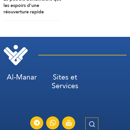
les espoirs d’une
réouverture rapide
d’Ormuz s’estompent
(Reuters)
Al-Manar
Sites et
Services