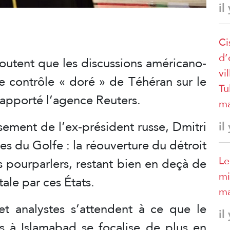
il
Ci
d’
outent que les discussions américano-
vi
le contrôle « doré » de Téhéran sur le
Tu
rapporté l’agence Reuters.
ma
sement de l’ex-président russe, Dmitri
il
es du Golfe : la réouverture du détroit
Le
es pourparlers, restant bien en deçà de
mi
ale par ces États.
ma
et analystes s’attendent à ce que le
il
s à Islamabad se focalise de plus en