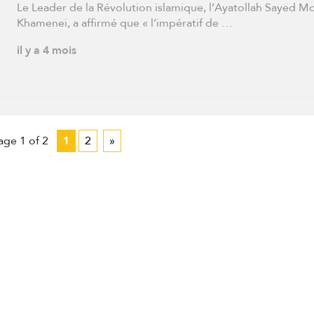
manière unifiée
Le Leader de la Révolution islamique, l’Ayatollah Sayed M
Khamenei, a affirmé que « l’impératif de …
il y a 4 mois
age 1 of 2
1
2
»