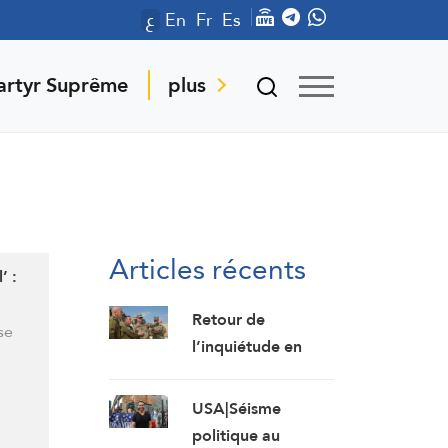
ع
En
Fr
Es
artyr Suprême
plus
Articles récents
’ :
Retour de
se
l’inquiétude en
‘Israël’ : Trump
veut un accord « à
USA|Séisme
tout prix »
politique au