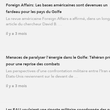
Foreign Affairs: Les bases américaines sont devenues un
fardeau pour les pays du Golfe
La revue américaine Foreign Affairs a affirmé, dans un long
article du chercheur David B. …
il y a 3 mois
Menaces de paralyser l’énergie dans le Golfe: Téhéran pr
pour une reprise des combats
Les perspectives d’une confrontation militaire entre l’Iran e
États-Unis reviennent sur le devant de …
il y a 3 mois
Les EAU voulaient une riposte militaire coordonnée des 