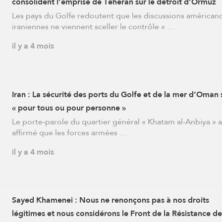
consolident l’emprise de Téhéran sur le détroit d’Ormuz
Les pays du Golfe redoutent que les discussions américan
iraniennes ne viennent sceller le contrôle « …
il y a 4 mois
Iran : La sécurité des ports du Golfe et de la mer d’Oman 
« pour tous ou pour personne »
Le porte-parole du quartier général « Khatam al-Anbiya » a
affirmé que les forces armées …
il y a 4 mois
Sayed Khamenei : Nous ne renonçons pas à nos droits
légitimes et nous considérons le Front de la Résistance de