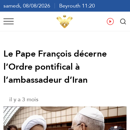
samedi, 08/08/2026
Beyrouth 11:20
ع
En
Fr
Es
Le Pape François décerne
l’Ordre pontifical à
l’ambassadeur d’Iran
il y a 3 mois