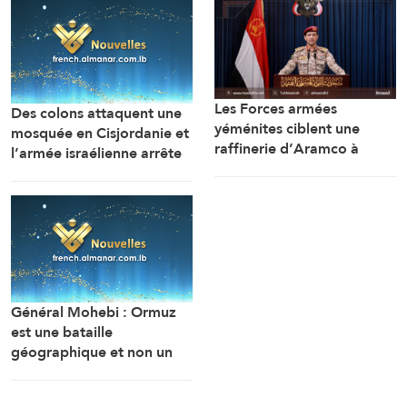
Les Forces armées
Des colons attaquent une
yéménites ciblent une
mosquée en Cisjordanie et
raffinerie d’Aramco à
l’armée israélienne arrête
Jizane avec un drone
7 Palestiniens
Général Mohebi : Ormuz
est une bataille
géographique et non un
simple détroit. Notre
stratégie actuelle est de le