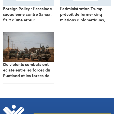
L’administration Trump
Foreign Policy : L’escalade
prévoit de fermer cinq
saoudienne contre Sanaa,
missions diplomatiques,
fruit d’une erreur
dont le bureau de
d’appréciation
représentation de
l’ambassade américaine au
Cameroun
De violents combats ont
éclaté entre les forces du
Puntland et les forces de
sécurité fédérales à
Galkayo, dans le centre de
la Somalie