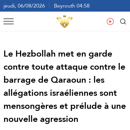
jeudi, 06/08/2026
Beyrouth 04:58
ع
En
Fr
Es
Le Hezbollah met en garde
contre toute attaque contre le
barrage de Qaraoun : les
allégations israéliennes sont
mensongères et prélude à une
nouvelle agression