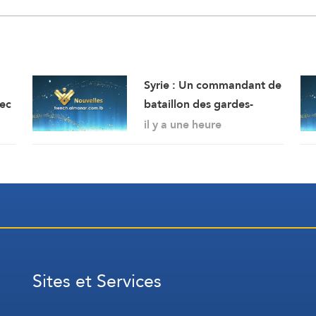
Syrie : Un commandant de
vec
bataillon des gardes-
frontières tué et deux
il y a une heure
enu
soldats ont été blessés
es,
dans une embuscade à
rs
l’est de Deir Ezzor au
nord-ouest du pays.
n
Sites et Services