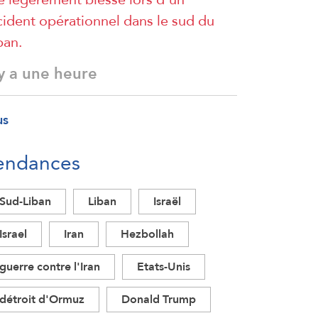
cident opérationnel dans le sud du
ban.
 y a une heure
us
endances
Sud-Liban
Liban
Israël
Israel
Iran
Hezbollah
guerre contre l'Iran
Etats-Unis
détroit d'Ormuz
Donald Trump