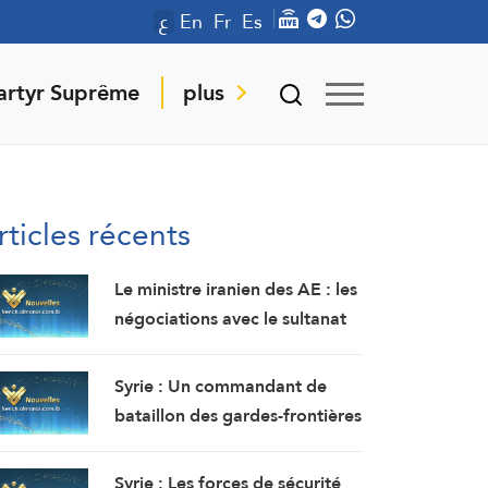
ع
En
Fr
Es
artyr Suprême
plus
rticles récents
Le ministre iranien des AE : les
négociations avec le sultanat
d’Oman se poursuivent.
Compte tenu des difficultés
Syrie : Un commandant de
techniques, des travaux sont
bataillon des gardes-frontières
en cours pour définir une voie
tué et deux soldats ont été
maritime temporaire. Un
blessés dans une embuscade à
Syrie : Les forces de sécurité