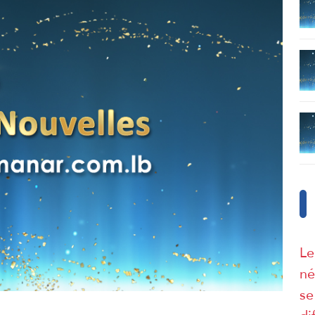
Le
né
se