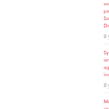
ve
pe
Sa
D
il
Sy
is
ag
in
il
Mé
ét