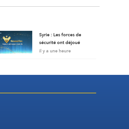
Syrie : Les forces de
sécurité ont déjoué
vendredi un attentat à la
il y a une heure
bombe perpétré par l’EI
dans la région de Sayyeda
Zeinab dans la campagne
de Damas.