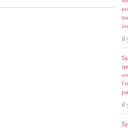
di
en
te
im
il
Sy
ga
on
l’
pa
il
Sy