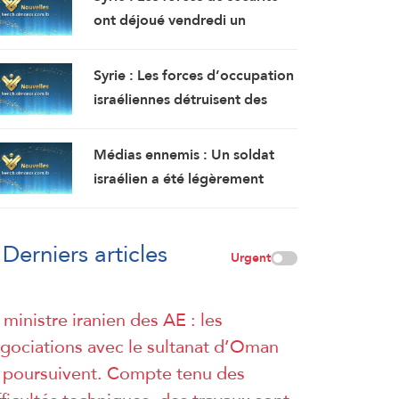
accord définitif est imminent.
l’est de Deir Ezzor au nord-
ont déjoué vendredi un
ouest du pays.
attentat à la bombe perpétré
par l’EI dans la région de
Syrie : Les forces d’occupation
Sayyeda Zeinab dans la
israéliennes détruisent des
campagne de Damas.
terres agricoles au bulldozer
lors d’une incursion terrestre à
Médias ennemis : Un soldat
Quneitra.
israélien a été légèrement
blessé lors d’un incident
opérationnel dans le sud du
Derniers articles
Liban.
Urgent
 ministre iranien des AE : les
gociations avec le sultanat d’Oman
 poursuivent. Compte tenu des