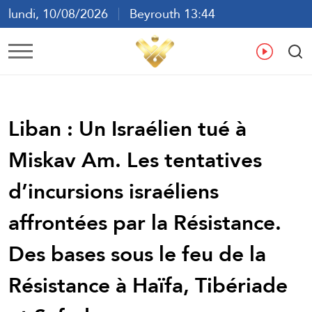
lundi, 10/08/2026
Beyrouth 13:44
ع
En
Fr
Es
Liban : Un Israélien tué à
Miskav Am. Les tentatives
d’incursions israéliens
affrontées par la Résistance.
Des bases sous le feu de la
Résistance à Haïfa, Tibériade