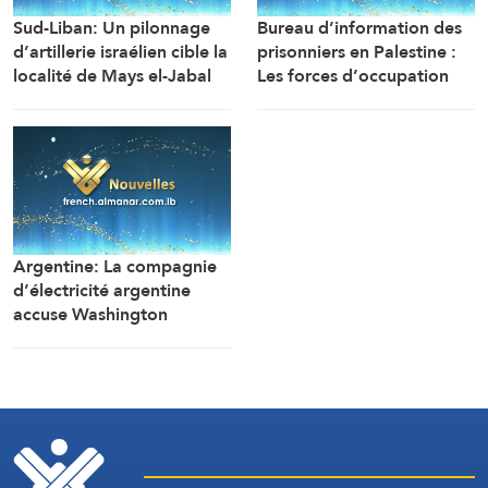
Sud-Liban: Un pilonnage
Bureau d’information des
d’artillerie israélien cible la
prisonniers en Palestine :
localité de Mays el-Jabal
Les forces d’occupation
(Correspondant d’Al-
ont arrêté et détenu plus
Manar)
de 70 citoyens, et en ont
transféré plusieurs vers des
centres de détention et
d’interrogatoire après
avoir libéré la majorité des
détenus.
Argentine: La compagnie
d’électricité argentine
accuse Washington
d’ingérence dans un projet
avec la Chine (Financial
Times)