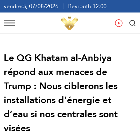
vendredi, 07/08/2026
Beyrouth 12:00
ع
En
Fr
Es
Le QG Khatam al-Anbiya
répond aux menaces de
Trump : Nous ciblerons les
installations d’énergie et
d’eau si nos centrales sont
visées